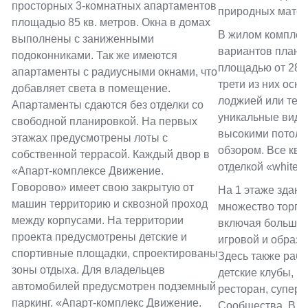
просторных 3-комнатных апартаментов
природных матер
площадью 85 кв. метров. Окна в домах
В жилом комплек
выполнены с заниженными
вариантов плани
подоконниками. Так же имеются
площадью от 28 д
апартаменты с радиусными окнами, что
трети из них осн
добавляет света в помещение.
лоджией или терр
Апартаменты сдаются без отделки со
уникальные видо
свободной планировкой. На первых
высокими потол
этажах предусмотрены лоты с
обзором. Все ква
собственной террасой. Каждый двор в
отделкой «white b
«Апарт-комплексе Движение.
Говорово» имеет свою закрытую от
На 1 этаже здани
машин территорию и сквозной проход
множество торгов
между корпусами. На территории
включая большой 
проекта предусмотрены детские и
игровой и образо
спортивные площадки, спроектированы
Здесь также раб
зоны отдыха. Для владельцев
детские клубы, м
автомобилей предусмотрен подземный
ресторан, суперм
паркинг. «Апарт-комплекс Движение.
Сообщества. В д