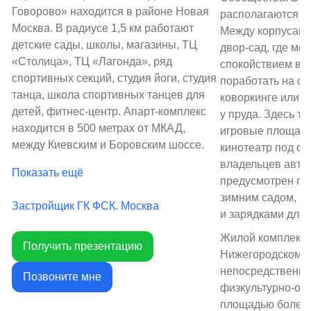
Говорово» находится в районе Новая
располагаются оф
Москва. В радиусе 1,5 км работают
Между корпусами
детские сады, школы, магазины, ТЦ
двор-сад, где мо
«Столица», ТЦ «Лагонда», ряд
спокойствием в а
спортивных секций, студия йоги, студия
поработать на св
танца, школа спортивных танцев для
коворкинге или о
детей, фитнес-центр. Апарт-комплекс
у пруда. Здесь та
находится в 500 метрах от МКАД,
игровые площадки
между Киевским и Боровским шоссе.
кинотеатр под о
владельцев авто
Показать ещё
предусмотрен по
зимним садом, пу
Застройщик ГК ФСК. Москва
и зарядками для
Жилой комплекс 
Получить презентацию
Нижегородском р
непосредственно
Позвоните мне
физкультурно-оз
площадью более 1