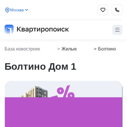
Москва
База новостроек
>
Жилые
>
Болтино
Kvartiropoisk
комплексы
Дом 1
Болтино Дом 1