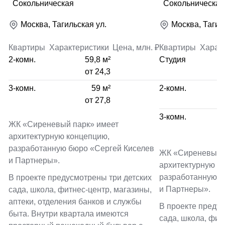
Сокольническая
Сокольническая
Москва, Тагильская ул.
Москва, Тагил
Квартиры
Характеристики
Цена, млн. ₽
Квартиры
Харак
2-комн.
59,8 м²
Студия
от 24,3
3-комн.
59 м²
2-комн.
от 27,8
3-комн.
ЖК «Сиреневый парк» имеет
архитектурную концепцию,
разработанную бюро «Сергей Киселев
ЖК «Сиреневый 
и Партнеры».
архитектурную к
разработанную б
В проекте предусмотрены три детских
и Партнеры».
сада, школа, фитнес-центр, магазины,
аптеки, отделения банков и службы
В проекте предус
быта. Внутри квартала имеются
сада, школа, фит