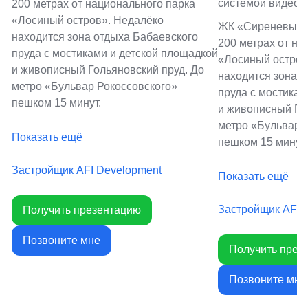
системой видеон
200 метрах от национального парка
«Лосиный остров». Недалёко
ЖК «Сиреневый п
находится зона отдыха Бабаевского
200 метрах от на
пруда с мостиками и детской площадкой
«Лосиный остров
и живописный Гольяновский пруд. До
находится зона 
метро «Бульвар Рокоссовского»
пруда с мостикам
пешком 15 минут.
и живописный Го
метро «Бульвар 
Показать ещё
пешком 15 минут.
Застройщик AFI Development
Показать ещё
Застройщик AFI 
Получить презентацию
Позвоните мне
Получить през
Позвоните мне