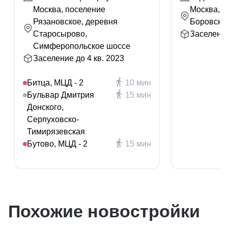
Москва, поселение
Москва, д
Рязановское, деревня
Боровско
Старосырово,
Заселение
Симферопольское шоссе
Заселение до 4 кв. 2023
Битца, МЦД - 2
10 мин
Бульвар Дмитрия
15 мин
Донского,
Серпуховско-
Тимирязевская
Бутово, МЦД - 2
15 мин
Похожие новостройки