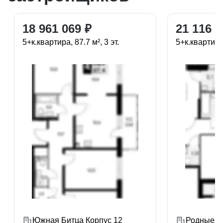
18 961 069 ₽
21 116 3
5+к.квартира, 87.7 м², 3 эт.
5+к.квартира,
Южная Битца Корпус 12
Родные кв