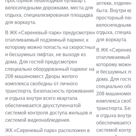
просторный пешеходный бульвар с
аптеки, отделени
велосипедными дорожками, места для
быта. Внутри кв
отдыха, специализированая площадка
просторный пеше
для воркаута.
велосипедными д
отдыха, специал
В ЖК «Сиреневый парк» предусмотрен
для воркаута.
отапливаемый подземный паркинг, к
которому можно попасть на скоростных
В ЖК «Сиреневый
и бесшумных лифтах, не выходя из
отапливаемый по
дома. Для гостей предусмотрен
которому можно 
специально оборудованный паркинг на
и бесшумных лиф
208 машиномест. Дворы жилого
дома. Для гостей
комплекса свободны от личного
специально обор
транспорта. Безопасность проживания
208 машиномест.
и отдыха внутри всего квартала
комплекса свобо
обеспечивается двухступенчатой
транспорта. Без
системой контроля доступа жильцов и
и отдыха внутри 
системой видеонаблюдения.
обеспечивается 
системой контрол
ЖК «Сиреневый парк» расположен в