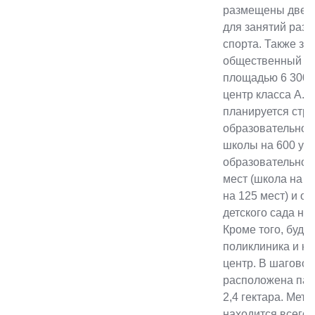
размещены две л
для занятий раз
спорта. Также зд
общественный сп
площадью 6 300 к
центр класса А. К
планируется стр
образовательной
школы на 600 уч
образовательного
мест (школа на 5
на 125 мест) и о
детского сада на
Кроме того, буду
поликлиника и ку
центр. В шаговой
расположена пар
2,4 гектара. Мет
находится всего 