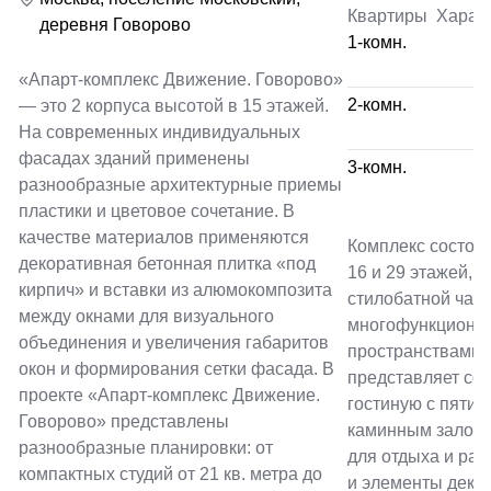
Квартиры
Харак
деревня Говорово
1-комн.
«Апарт-комплекс Движение. Говорово»
2-комн.
— это 2 корпуса высотой в 15 этажей.
На современных индивидуальных
фасадах зданий применены
3-комн.
разнообразные архитектурные приемы
пластики и цветовое сочетание. В
качестве материалов применяются
Комплекс состоит
декоративная бетонная плитка «под
16 и 29 этажей, 
кирпич» и вставки из алюмокомпозита
стилобатной част
между окнами для визуального
многофункциона
объединения и увеличения габаритов
пространствами 
окон и формирования сетки фасада. В
представляет со
проекте «Апарт-комплекс Движение.
гостиную с пяти
Говорово» представлены
каминным залом,
разнообразные планировки: от
для отдыха и ра
компактных студий от 21 кв. метра до
и элементы деко