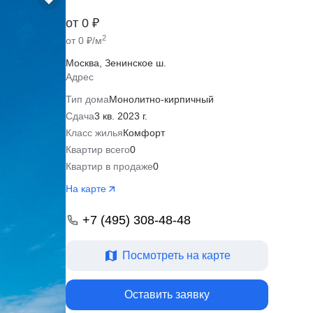
от 0 ₽
2
от 0 ₽/м
Москва, Зенинское ш.
Адрес
Тип дома
Монолитно-кирпичный
Сдача
3 кв. 2023 г.
Класс жилья
Комфорт
Квартир всего
0
Квартир в продаже
0
На карте
+7 (495) 308-48-48
Посмотреть на карте
Оставить заявку