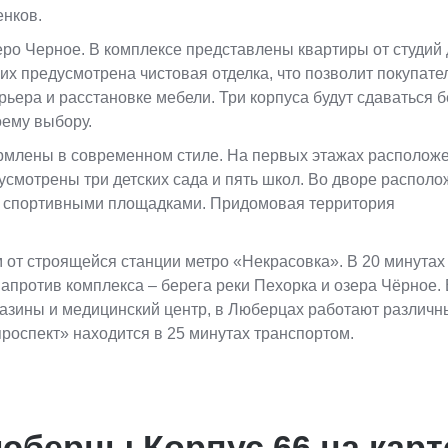
енков.
ро Черное. В комплексе представлены квартиры от студий 
них предусмотрена чистовая отделка, что позволит покупат
рьера и расстановке мебели. Три корпуса будут сдаваться б
оему выбору.
рмлены в современном стиле. На первых этажах располож
усмотрены три детских сада и пять школ. Во дворе распол
 и спортивными площадками. Придомовая территория
м от строящейся станции метро «Некрасовка». В 20 минутах
апротив комплекса – берега реки Пехорка и озера Чёрное. 
азины и медицинский центр, в Люберцах работают различн
роспект» находится в 25 минутах транспортом.
юберцы Корпус 66 на карт