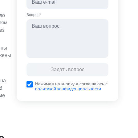
до
Вопрос*
елям
ез
ены
ожены
Задать вопрос
 на
Нажимая на кнопку я соглашаюсь с
В
политикой конфиденциальности
ые
е