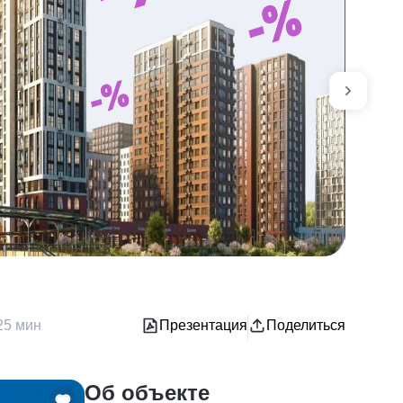
с
*П
25 мин
Презентация
Поделиться
Об объекте