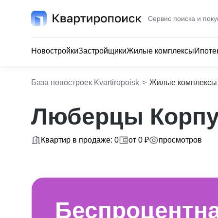
Сервис поиска и поку
Новостройки
Застройщики
Жилые комплексы
Ипоте
База новостроек Kvartiropoisk
>
Жилые комплексы
Люберцы Корпу
Квартир в продаже: 0
от 0 ₽
просмотров
Беспроцентн