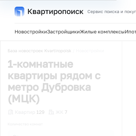
Сервис поиска и поку
Новостройки
Застройщики
Жилые комплексы
Ипо
База новостроек Kvartiropoisk
/
Новостройки
1-комнатные
квартиры рядом с
метро Дубровка
(МЦК)
Квартир
129
ЖК
7
Количество комнат