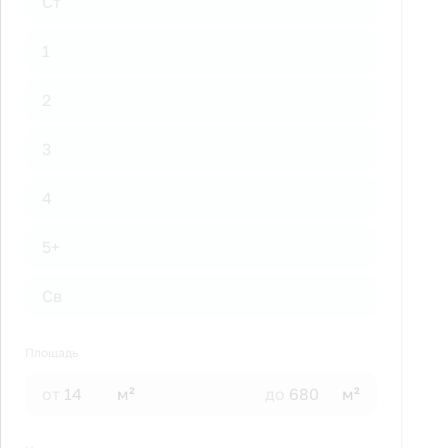
Ст
1
2
3
4
5+
Св
Площадь
от
м²
до
м²