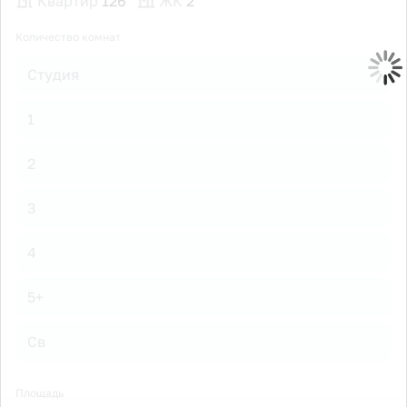
Квартир
126
ЖК
2
Количество комнат
Студия
1
2
3
4
5+
Св
Площадь