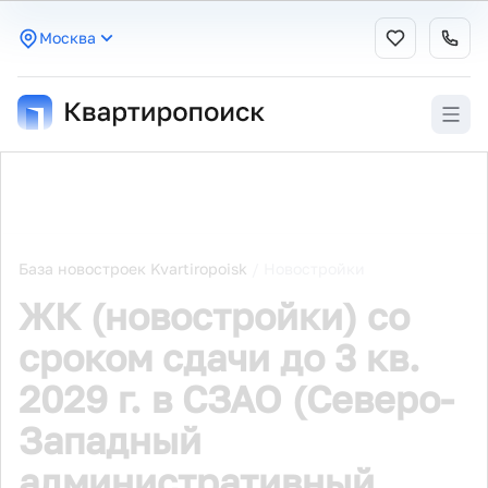
Москва
База новостроек Kvartiropoisk
/
Новостройки
ЖК (новостройки) со
сроком сдачи до 3 кв.
2029 г. в СЗАО (Северо-
Западный
административный