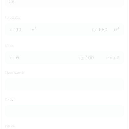
Св
Площадь
от
м²
до
м²
Цена
от
до
млн ₽
Срок сдачи
Округ
Район