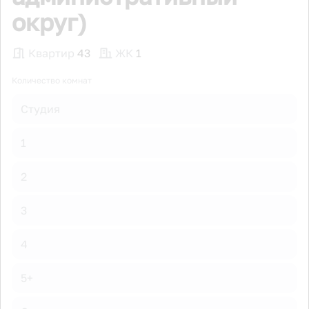
округ)
Квартир
43
ЖК
1
Количество комнат
Студия
1
2
3
4
5+