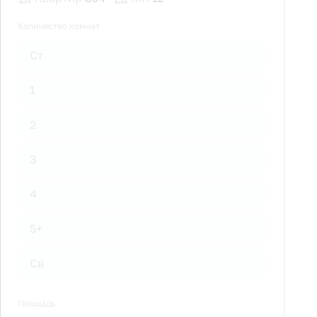
Количество комнат
Ст
1
2
3
4
5+
Св
Площадь