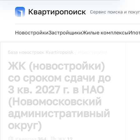
Сервис поиска и поку
Новостройки
Застройщики
Жилые комплексы
Ипо
База новостроек Kvartiropoisk
/
Новостройки
ЖК (новостройки)
со сроком сдачи до
3 кв. 2027 г. в НАО
(Новомосковский
административный
округ)
Квартир
364
ЖК
12