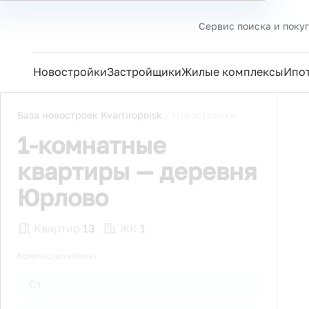
Сервис поиска и поку
Новостройки
Застройщики
Жилые комплексы
Ипо
База новостроек Kvartiropoisk
/
Новостройки
1-комнатные
квартиры — деревня
Юрлово
Квартир
13
ЖК
1
Количество комнат
Ст