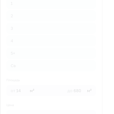
1
2
3
4
5+
Св
Площадь
от
м²
до
м²
Цена