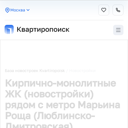
Москва
База новостроек Kvartiropoisk
/
Новостройки
Кирпично-монолитные
ЖК (новостройки)
рядом с метро Марьина
Роща (Люблинско-
Дмитровская)