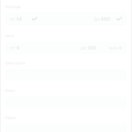
Площадь
от
м²
до
м²
Цена
от
до
млн ₽
Срок сдачи
Округ
Район