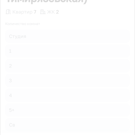
Квартир
7
ЖК
2
Количество комнат
Студия
1
2
3
4
5+
Св