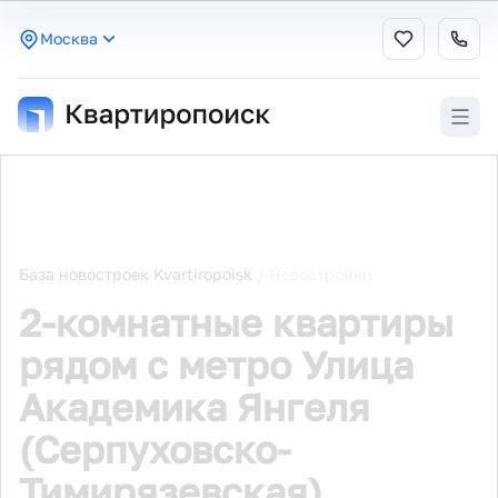
Москва
База новостроек Kvartiropoisk
/
Новостройки
2-комнатные квартиры
рядом с метро Улица
Академика Янгеля
(Серпуховско-
Тимирязевская)