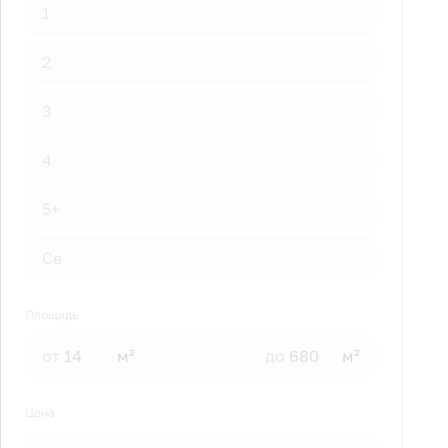
1
2
3
4
5+
Св
Площадь
от
м²
до
м²
Цена