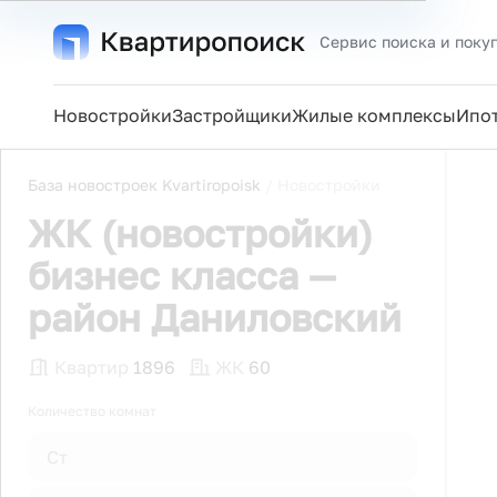
Сервис поиска и поку
Новостройки
Застройщики
Жилые комплексы
Ипо
База новостроек Kvartiropoisk
/
Новостройки
ЖК (новостройки)
бизнес класса —
район Даниловский
Квартир
1896
ЖК
60
Количество комнат
Ст