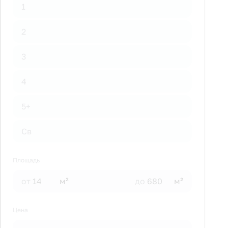
1
2
3
4
5+
Св
Площадь
от
м²
до
м²
Цена