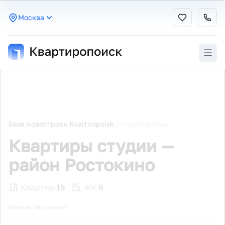
Москва
База новостроек Kvartiropoisk
/
Новостройки
Квартиры студии —
район Ростокино
Квартир
18
ЖК
6
Количество комнат