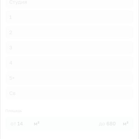
Студия
1
2
3
4
5+
Св
Площадь
от
м²
до
м²