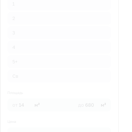
1
2
3
4
5+
Св
Площадь
от
м²
до
м²
Цена