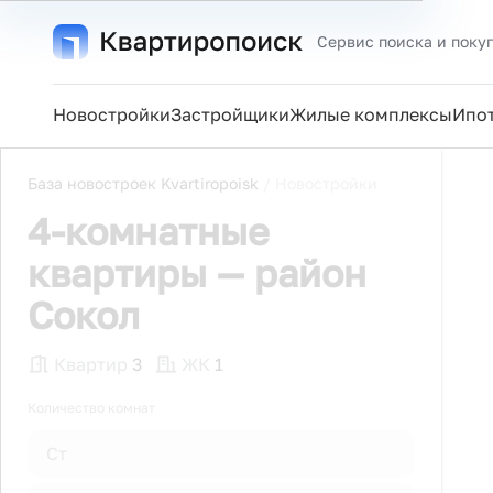
Сервис поиска и поку
Новостройки
Застройщики
Жилые комплексы
Ипо
База новостроек Kvartiropoisk
/
Новостройки
4-комнатные
квартиры — район
Сокол
Квартир
3
ЖК
1
Количество комнат
Ст