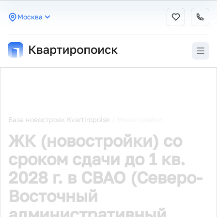
Москва
База новостроек Kvartiropoisk
/
Новостройки
ЖК (новостройки) со
сроком сдачи до 1 кв.
2028 г. в СВАО (Северо-
Восточный
административный