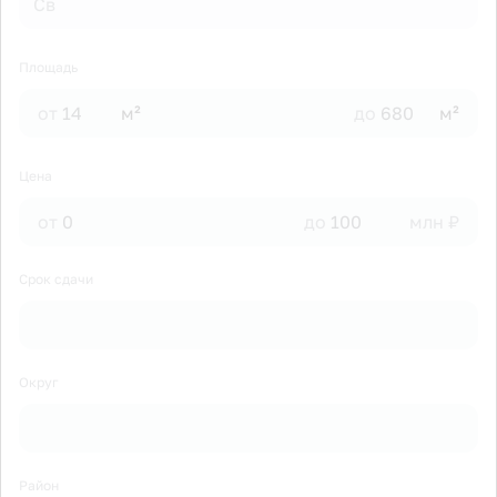
Св
Площадь
от
м²
до
м²
Цена
от
до
млн ₽
Срок сдачи
Округ
Район