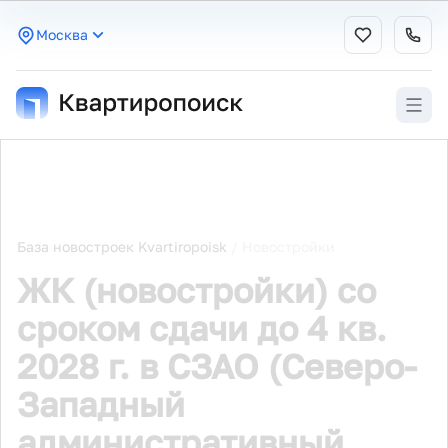
Москва
База новостроек Kvartiropoisk
/
Новостройки
ЖК (новостройки) со
сроком сдачи до 4 кв.
2028 г. в СЗАО (Северо-
Западный
административный