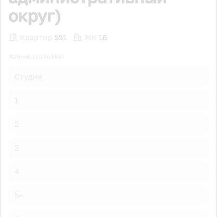
округ)
Квартир
551
ЖК
16
Количество комнат
Студия
1
2
3
4
5+