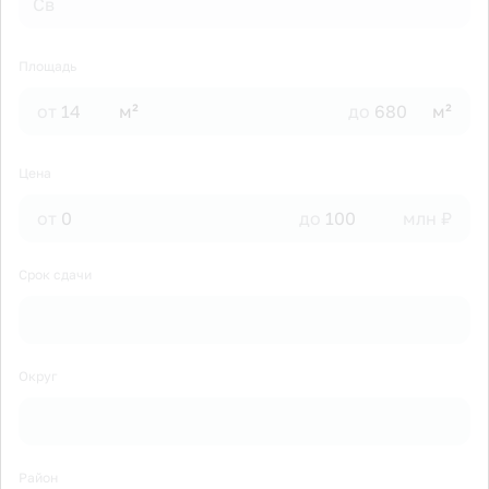
Св
Площадь
от
м²
до
м²
Цена
от
до
млн ₽
Срок сдачи
Округ
Район