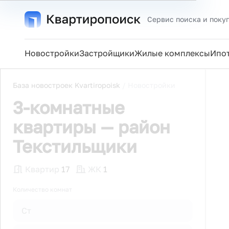
Сервис поиска и поку
Новостройки
Застройщики
Жилые комплексы
Ипо
База новостроек Kvartiropoisk
/
Новостройки
3-комнатные
квартиры — район
Текстильщики
Квартир
17
ЖК
1
Количество комнат
Ст