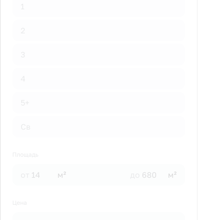
1
2
3
4
5+
Св
Площадь
от
м²
до
м²
Цена