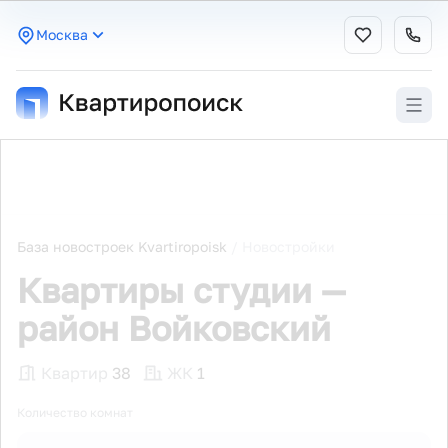
Москва
База новостроек Kvartiropoisk
/
Новостройки
Квартиры студии —
район Войковский
Квартир
38
ЖК
1
Количество комнат