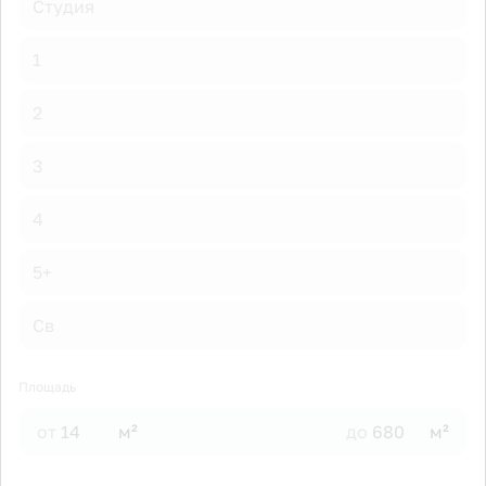
Студия
1
2
3
4
5+
Св
Площадь
от
м²
до
м²