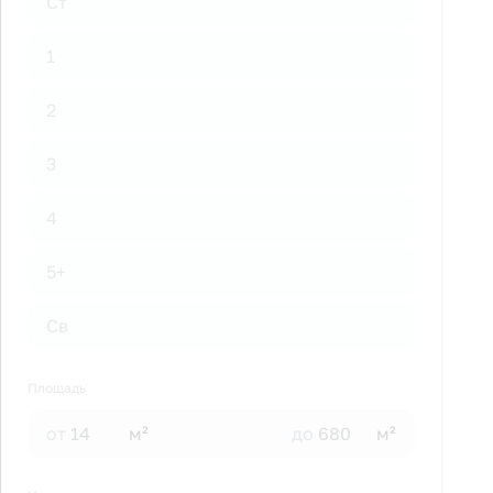
Ст
1
2
3
4
5+
Св
Площадь
от
м²
до
м²