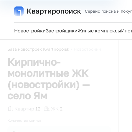
Сервис поиска и поку
Новостройки
Застройщики
Жилые комплексы
Ипо
База новостроек Kvartiropoisk
/
Новостройки
Кирпично-
монолитные ЖК
(новостройки) —
село Ям
Квартир
12
ЖК
2
Количество комнат