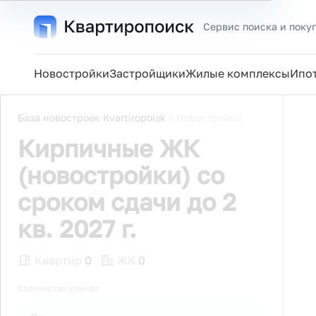
Сервис поиска и поку
Новостройки
Застройщики
Жилые комплексы
Ипо
База новостроек Kvartiropoisk
/
Новостройки
Кирпичные ЖК
(новостройки) со
сроком сдачи до 2
кв. 2027 г.
Квартир
0
ЖК
0
Количество комнат