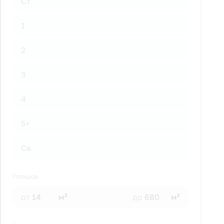
Ст
1
2
3
4
5+
Св
Площадь
от
м²
до
м²