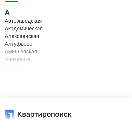
А
Автозаводская
Академическая
Алексеевская
Алтуфьево
Аминьевская
Аникеевка
Аннино
Арбатская
Б
Бабушкинская
Баковка
Балтийская
Бауманская
Беговая (МЦД - 1)