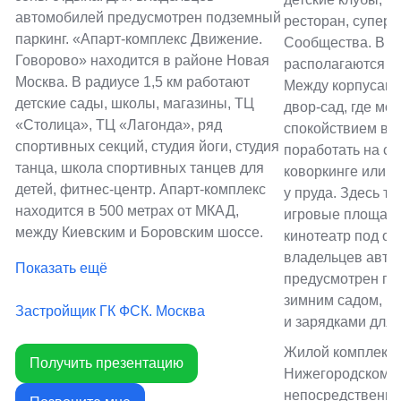
автомобилей предусмотрен подземный
ресторан, суперм
паркинг. «Апарт-комплекс Движение.
Сообщества. В д
Говорово» находится в районе Новая
располагаются оф
Москва. В радиусе 1,5 км работают
Между корпусами
детские сады, школы, магазины, ТЦ
двор-сад, где мо
«Столица», ТЦ «Лагонда», ряд
спокойствием в а
спортивных секций, студия йоги, студия
поработать на св
танца, школа спортивных танцев для
коворкинге или о
детей, фитнес-центр. Апарт-комплекс
у пруда. Здесь та
находится в 500 метрах от МКАД,
игровые площадки
между Киевским и Боровским шоссе.
кинотеатр под о
владельцев авто
Показать ещё
предусмотрен по
зимним садом, пу
Застройщик ГК ФСК. Москва
и зарядками для
Жилой комплекс 
Получить презентацию
Нижегородском р
непосредственно