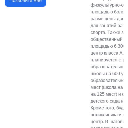
Позвоните мне
физкультурно-оз
площадью более 1
размещены две л
для занятий раз
спорта. Также зд
общественный сп
площадью 6 300 к
центр класса А. К
планируется стр
образовательной
школы на 600 уч
образовательного
мест (школа на 5
на 125 мест) и о
детского сада на
Кроме того, буду
поликлиника и ку
центр. В шаговой