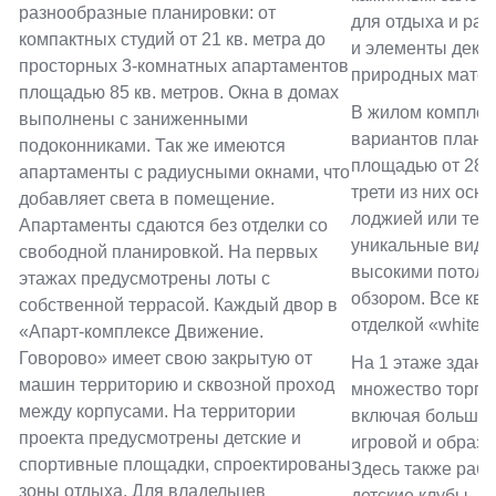
разнообразные планировки: от
для отдыха и ра
компактных студий от 21 кв. метра до
и элементы деко
просторных 3-комнатных апартаментов
природных матер
площадью 85 кв. метров. Окна в домах
В жилом комплек
выполнены с заниженными
вариантов плани
подоконниками. Так же имеются
площадью от 28 д
апартаменты с радиусными окнами, что
трети из них осн
добавляет света в помещение.
лоджией или терр
Апартаменты сдаются без отделки со
уникальные видо
свободной планировкой. На первых
высокими потол
этажах предусмотрены лоты с
обзором. Все ква
собственной террасой. Каждый двор в
отделкой «white b
«Апарт-комплексе Движение.
Говорово» имеет свою закрытую от
На 1 этаже здани
машин территорию и сквозной проход
множество торгов
между корпусами. На территории
включая большой 
проекта предусмотрены детские и
игровой и образо
спортивные площадки, спроектированы
Здесь также раб
зоны отдыха. Для владельцев
детские клубы, м