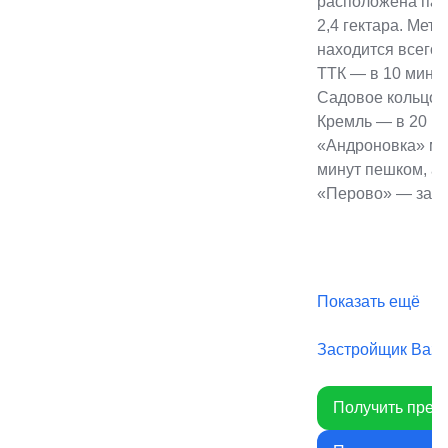
расположена пар
2,4 гектара. Мет
находится всего 
ТТК — в 10 минут
Садовое кольцо —
Кремль — в 20 м
«Андроновка» мо
минут пешком, а
«Перово» — за 12
Показать ещё
Застройщик Baza
Получить през