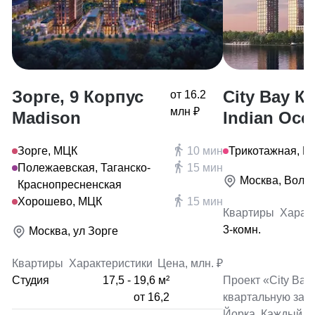
Зорге, 9 Корпус
City Bay К
от 16.2
млн ₽
Madison
Indian Oce
Зорге, МЦК
10 мин
Трикотажная, МЦ
Полежаевская, Таганско-
15 мин
Москва, Воло
Краснопресненская
Хорошево, МЦК
15 мин
Квартиры
Харак
3-комн.
Москва, ул Зорге
Квартиры
Характеристики
Цена, млн. ₽
Студия
17,5 - 19,6 м²
Проект «City Bay
от 16,2
квартальную заст
Йорка. Каждый к