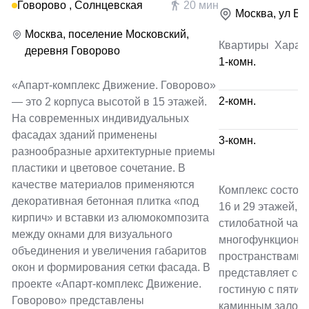
Говорово , Солнцевская
20 мин
Москва, ул Ба
Москва, поселение Московский,
Квартиры
Харак
деревня Говорово
1-комн.
«Апарт-комплекс Движение. Говорово»
2-комн.
— это 2 корпуса высотой в 15 этажей.
На современных индивидуальных
фасадах зданий применены
3-комн.
разнообразные архитектурные приемы
пластики и цветовое сочетание. В
качестве материалов применяются
Комплекс состоит
декоративная бетонная плитка «под
16 и 29 этажей, 
кирпич» и вставки из алюмокомпозита
стилобатной част
между окнами для визуального
многофункциона
объединения и увеличения габаритов
пространствами 
окон и формирования сетки фасада. В
представляет со
проекте «Апарт-комплекс Движение.
гостиную с пяти
Говорово» представлены
каминным залом,