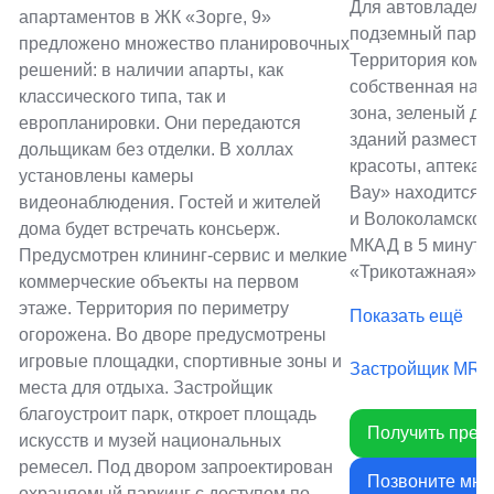
Для автовладель
апартаментов в ЖК «Зорге, 9»
подземный паркин
предложено множество планировочных
Территория комп
решений: в наличии апарты, как
собственная наб
классического типа, так и
зона, зеленый дв
европланировки. Они передаются
зданий разместят
дольщикам без отделки. В холлах
красоты, аптека,
установлены камеры
Bay» находится 
видеонаблюдения. Гостей и жителей
и Волоколамског
дома будет встречать консьерж.
МКАД в 5 минута
Предусмотрен клининг-сервис и мелкие
«Трикотажная» —
коммерческие объекты на первом
этаже. Территория по периметру
Показать ещё
огорожена. Во дворе предусмотрены
игровые площадки, спортивные зоны и
Застройщик MR 
места для отдыха. Застройщик
благоустроит парк, откроет площадь
Получить през
искусств и музей национальных
ремесел. Под двором запроектирован
Позвоните мне
охраняемый паркинг с доступом по