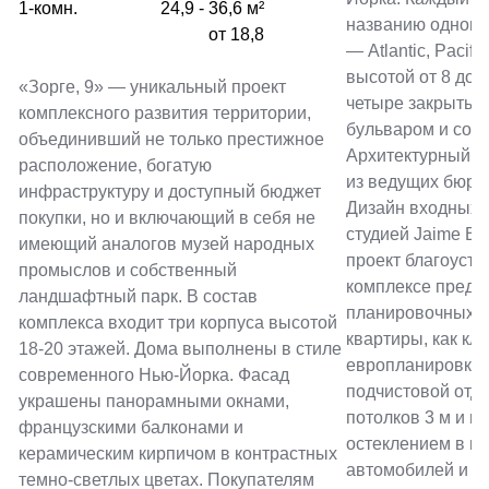
1-комн.
24,9 - 36,6 м²
названию одного
от 18,8
— Atlantic, Pacifi
высотой от 8 до 
«Зорге, 9» — уникальный проект
четыре закрытых
комплексного развития территории,
бульваром и соб
объединивший не только престижное
Архитектурный п
расположение, богатую
из ведущих бюро
инфраструктуру и доступный бюджет
Дизайн входных 
покупки, но и включающий в себя не
студией Jaime Ber
имеющий аналогов музей народных
проект благоустро
промыслов и собственный
комплексе предл
ландшафтный парк. В состав
планировочных р
комплекса входит три корпуса высотой
квартиры, как кла
18-20 этажей. Дома выполнены в стиле
европланировки.
современного Нью-Йорка. Фасад
подчистовой отде
украшены панорамными окнами,
потолков 3 м и 
французскими балконами и
остеклением в по
керамическим кирпичом в контрастных
автомобилей и с
темно-светлых цветах. Покупателям