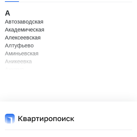
А
Автозаводская
Академическая
Алексеевская
Алтуфьево
Аминьевская
Аникеевка
Аннино
Арбатская
Б
Бабушкинская
Баковка
Балтийская
Бауманская
Беговая (МЦД - 1)