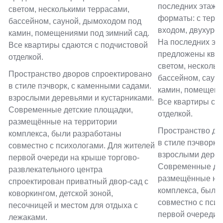
последних этажа
светом, несколькими террасами,
форматы: с терр
бассейном, сауной, дымоходом под
входом, двухуров
камин, помещениями под зимний сад.
На последних эт
Все квартиры сдаются с подчистовой
предложены квар
отделкой.
светом, нескольк
Пространство дворов спроектировано
бассейном, саун
в стиле пэчворк, с каменными садами.
камин, помещени
взрослыми деревьями и кустарниками.
Все квартиры сд
Современные детские площадки,
отделкой.
размещённые на территории
Пространство дв
комплекса, были разработаны
в стиле пэчворк,
совместно с психологами. Для жителей
взрослыми дерев
первой очереди на крыше торгово-
Современные дет
развлекательного центра
размещённые на 
спроектирован приватный двор-сад с
комплекса, были
коворкингом, детской зоной,
совместно с псих
песочницей и местом для отдыха с
первой очереди 
лежаками.