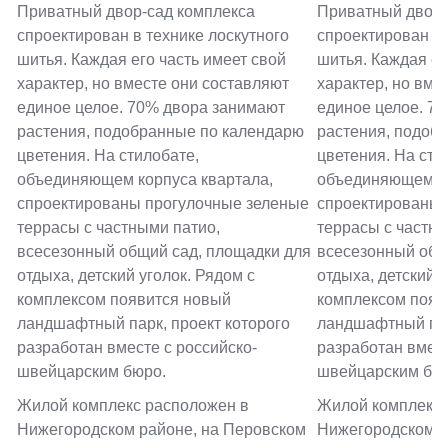
Приватный двор-сад комплекса
Приватный двор-
спроектирован в технике лоскутного
спроектирован в 
шитья. Каждая его часть имеет свой
шитья. Каждая ег
характер, но вместе они составляют
характер, но вме
единое целое. 70% двора занимают
единое целое. 7
растения, подобранные по календарю
растения, подоб
цветения. На стилобате,
цветения. На сти
объединяющем корпуса квартала,
объединяющем ко
спроектированы прогулочные зеленые
спроектированы 
террасы с частными патио,
террасы с частны
всесезонный общий сад, площадки для
всесезонный общ
отдыха, детский уголок. Рядом с
отдыха, детский у
комплексом появится новый
комплексом появ
ландшафтный парк, проект которого
ландшафтный пар
разработан вместе с российско-
разработан вмест
швейцарским бюро.
швейцарским бю
Жилой комплекс расположен в
Жилой комплекс 
Нижегородском районе, на Перовском
Нижегородском р