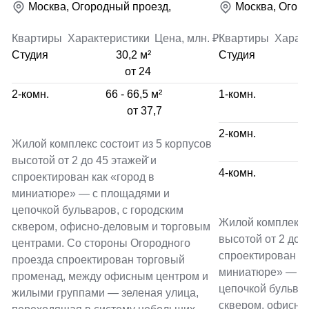
Москва, Огородный проезд,
Москва, Огор
Квартиры
Характеристики
Цена, млн. ₽
Квартиры
Харак
Студия
30,2 м²
Студия
от 24
2-комн.
66 - 66,5 м²
1-комн.
от 37,7
2-комн.
Жилой комплекс состоит из 5 корпусов
высотой от 2 до 45 этажей̆ и
4-комн.
спроектирован как «город в
миниатюре» — с площадями и
цепочкой бульваров, с городским
Жилой комплекс с
сквером, офисно-деловым и торговым
высотой от 2 до 4
центрами. Со стороны Огородного
спроектирован ка
проезда спроектирован торговый
миниатюре» — с
променад, между офисным центром и
цепочкой бульвар
жилыми группами — зеленая улица,
сквером, офисно