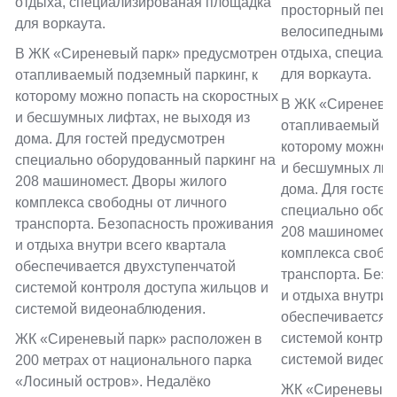
отдыха, специализированая площадка
просторный пеше
для воркаута.
велосипедными д
отдыха, специал
В ЖК «Сиреневый парк» предусмотрен
для воркаута.
отапливаемый подземный паркинг, к
которому можно попасть на скоростных
В ЖК «Сиреневый
и бесшумных лифтах, не выходя из
отапливаемый по
дома. Для гостей предусмотрен
которому можно 
специально оборудованный паркинг на
и бесшумных лиф
208 машиномест. Дворы жилого
дома. Для гостей
комплекса свободны от личного
специально обор
транспорта. Безопасность проживания
208 машиномест.
и отдыха внутри всего квартала
комплекса свобо
обеспечивается двухступенчатой
транспорта. Без
системой контроля доступа жильцов и
и отдыха внутри 
системой видеонаблюдения.
обеспечивается 
системой контрол
ЖК «Сиреневый парк» расположен в
системой видеон
200 метрах от национального парка
«Лосиный остров». Недалёко
ЖК «Сиреневый п