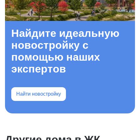
Найдите идеальную
новостройку с
помощью наших
экспертов
Найти новостройку
Другие дома в ЖК