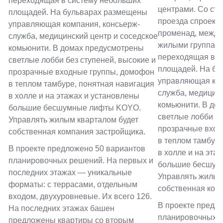
переходящая в систему небольших
центрами. Со ст
площадей. На бульварах размещены
проезда спроект
управляющая компания, консьерж-
променад, между
служба, медицинский центр и соседское
жилыми группами
комьюнити. В домах предусмотрены
переходящая в с
светлые лобби без ступеней, высокие и
площадей. На бу
прозрачные входные группы, домофон
управляющая ком
в теплом тамбуре, понятная навигация
служба, медицинс
в холле и на этажах и установлены
комьюнити. В до
большие бесшумные лифты KOYO.
светлые лобби бе
Управлять жилым кварталом будет
прозрачные вход
собственная компания застройщика.
в теплом тамбуре
В проекте предложено 50 вариантов
в холле и на эта
планировочных решений. На первых и
большие бесшум
последних этажах — уникальные
Управлять жилым
форматы: с террасами, отдельным
собственная ком
входом, двухуровневые. Их всего 126.
В проекте предл
На последних этажах башен
планировочных р
предложены квартиры со вторым