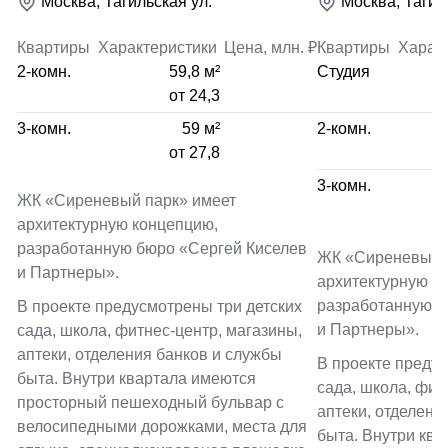
Москва, Тагильская ул.
Москва, Тагил
Квартиры
Характеристики
Цена, млн. ₽
Квартиры
Харак
2-комн.
59,8 м²
Студия
от 24,3
3-комн.
59 м²
2-комн.
от 27,8
3-комн.
ЖК «Сиреневый парк» имеет
архитектурную концепцию,
разработанную бюро «Сергей Киселев
ЖК «Сиреневый 
и Партнеры».
архитектурную к
разработанную б
В проекте предусмотрены три детских
и Партнеры».
сада, школа, фитнес-центр, магазины,
аптеки, отделения банков и службы
В проекте предус
быта. Внутри квартала имеются
сада, школа, фит
просторный пешеходный бульвар с
аптеки, отделени
велосипедными дорожками, места для
быта. Внутри кв