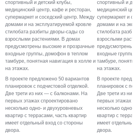
спортивный и детский клубы,
спортивный и дет
медицинский центр, кафе и ресторан,
медицинский цент
супермаркет и соседский центр. Между
супермаркет и со
домами и на эксплуатируемой кровле
домами и на экс
стилобата разбиты дворы-сады со
стилобата разби
взрослыми растениями. В домах
взрослыми расте
предусмотрены высокие и прозрачные
предусмотрены в
входные группы, домофон в теплом
входные группы,
тамбуре, понятная навигация в холле и
тамбуре, понятна
на этажах.
на этажах.
В проекте предложено 50 вариантов
В проекте предл
планировок с подчистовой отделкой.
планировок с под
Две трети из них — с балконами. На
Две трети из них
первых этажах спроектировано
первых этажах с
несколько одно- и двухуровневых
несколько одно- 
квартир с террасами, часть квартир
квартир с террас
имеет отдельный вход со стороны
имеет отдельный
двора.
двора.