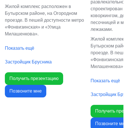
развлекательног
Жилой комплекс расположен в
спроектирован п
Бутырском районе, на Огородном
коворкингом, дет
проезде. В пешей доступности метро
песочницей и мес
«Фонвизинская» и «Улица
лежаками.
Милашенкова».
Жилой комплекс 
Бутырском район
Показать ещё
проезде. В пешей
«Фонвизинская» 
Застройщик Брусника
Милашенкова».
Получить презентацию
Показать ещё
Позвоните мне
Застройщик Брус
Получить през
Позвоните мне