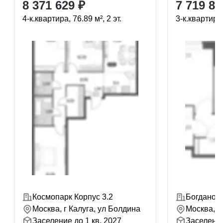
8 371 629 ₽
7 719 84
4-к.квартира, 76.89 м², 2 эт.
3-к.квартира,
Космопарк Корпус 3.2
Богдановс
Москва, г Калуга, ул Болдина
Москва, д
Заселение до 1 кв. 2027
Заселение