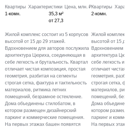
Квартиры
Характеристики
Цена, млн. ₽
Квартиры
Харак
1-комн.
35,3 м²
2-комн.
от 27,3
Жилой комплекс состоит из 5 корпусов
Жилой комплекс с
высотой от 15 до 29 этажей.
высотой от 15 до
Вдохновением для авторов послужила
Вдохновением дл
архитектура Цюриха, соединяющая в
архитектура Цюр
себе легкость и брутальность. Квартал
себе легкость и 
отличает чистая композиция, простая
отличает чистая 
геометрия, разбитая на сегменты
геометрия, разби
строгая сетка, фактура и тактильность
строгая сетка, фа
материалов, ритмика летних
материалов, рит
помещений, безрамное остекление.
помещений, безр
Дома объединены стилобатом, в
Дома объединены
котором размещен дизайнерский
котором размеще
паркинг и коммерческие помещения.
паркинг и комме
На первых этажах башен появятся
На первых этажа