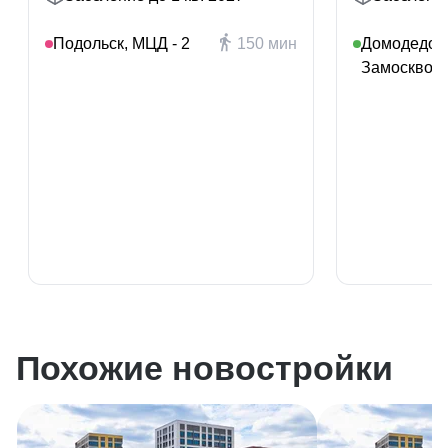
Подольск, МЦД - 2
150 мин
Домодедов
Замосквор
Похожие новостройки