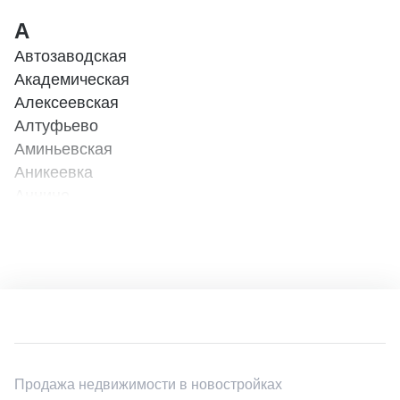
А
Автозаводская
Академическая
Алексеевская
Алтуфьево
Аминьевская
Аникеевка
Аннино
Арбатская
Б
Бабушкинская
Баковка
Балтийская
Бауманская
Беговая (МЦД - 1)
Продажа недвижимости в новостройках
Беговая (Таганско-Краснопресненская)