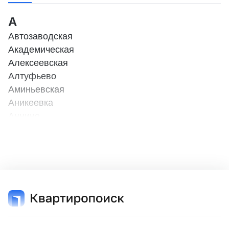
А
Автозаводская
Академическая
Алексеевская
Алтуфьево
Аминьевская
Аникеевка
Аннино
Арбатская
Б
Бабушкинская
Баковка
Балтийская
Бауманская
Беговая (МЦД - 1)