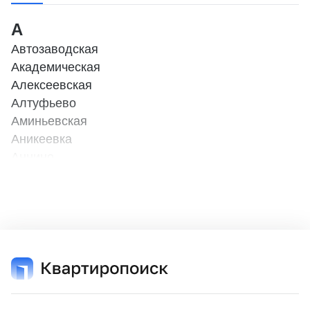
А
Автозаводская
Академическая
Алексеевская
Алтуфьево
Аминьевская
Аникеевка
Аннино
Арбатская
Б
Бабушкинская
Баковка
Балтийская
Бауманская
Беговая (МЦД - 1)