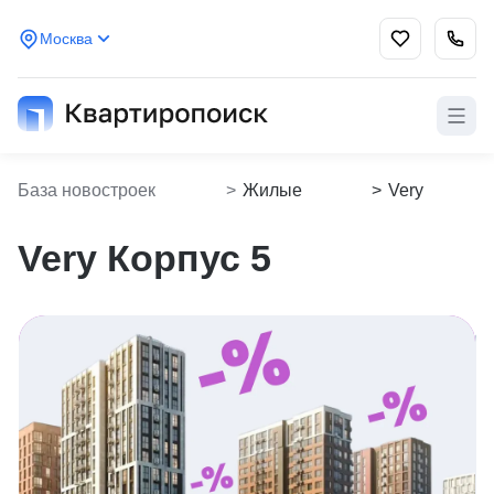
Москва
База новостроек
>
Жилые
>
Very
Kvartiropoisk
комплексы
Корпус 5
Very Корпус 5