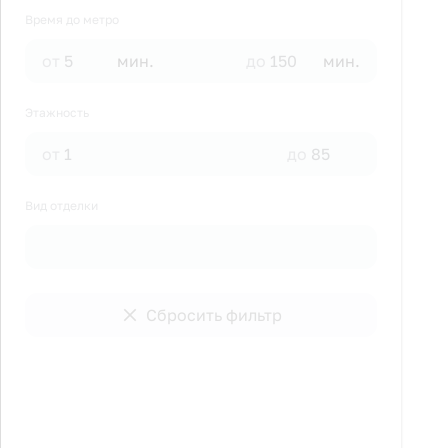
Время до метро
от
мин.
до
мин.
Этажность
от
до
Вид отделки
Сбросить фильтр