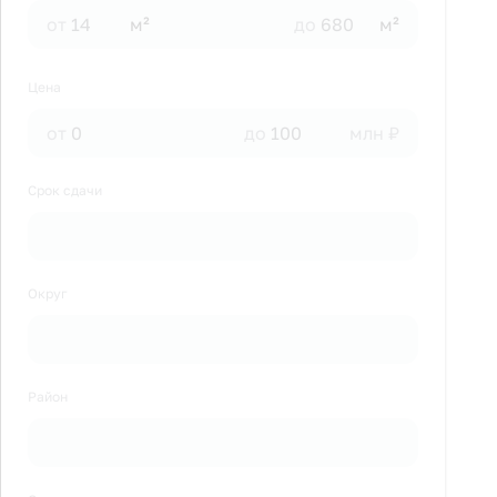
от
м²
до
м²
Цена
от
до
млн ₽
Срок сдачи
Округ
Район