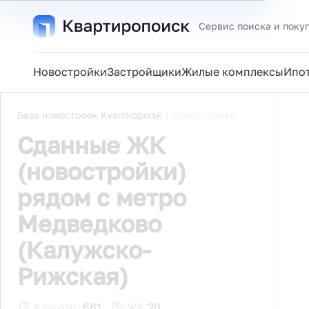
Сервис поиска и поку
Новостройки
Застройщики
Жилые комплексы
Ипо
База новостроек Kvartiropoisk
/
Новостройки
Сданные ЖК
(новостройки)
рядом с метро
Медведково
(Калужско-
Рижская)
Квартир
681
ЖК
20