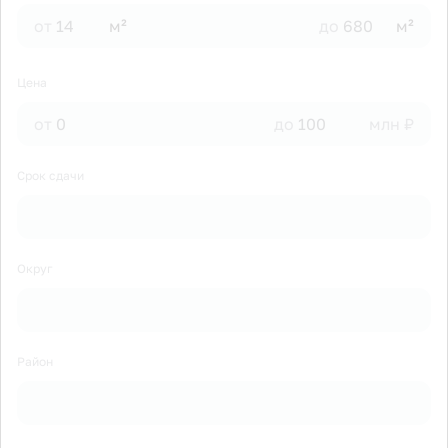
от
м²
до
м²
Цена
от
до
млн ₽
Срок сдачи
Округ
Район