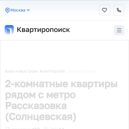
Москва
База новостроек Kvartiropoisk
/
Новостройки
2-комнатные квартиры
рядом с метро
Рассказовка
(Солнцевская)