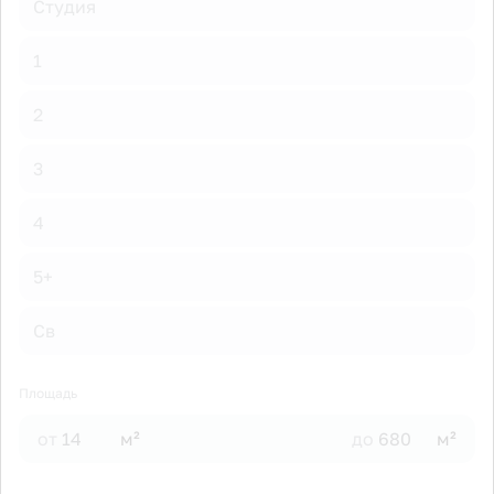
Студия
1
2
3
4
5+
Св
Площадь
от
м²
до
м²