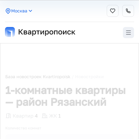
Москва
База новостроек Kvartiropoisk
/
Новостройки
1-комнатные квартиры
— район Рязанский
Квартир
4
ЖК
1
Количество комнат