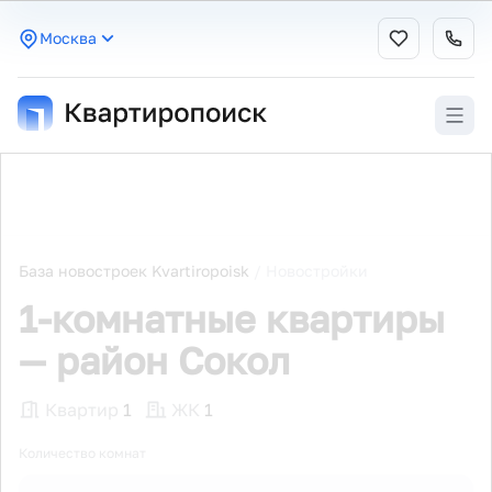
Москва
База новостроек Kvartiropoisk
/
Новостройки
1-комнатные квартиры
— район Сокол
Квартир
1
ЖК
1
Количество комнат