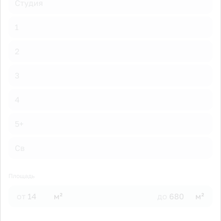
Студия
1
2
3
4
5+
Св
Площадь
от
м²
до
м²