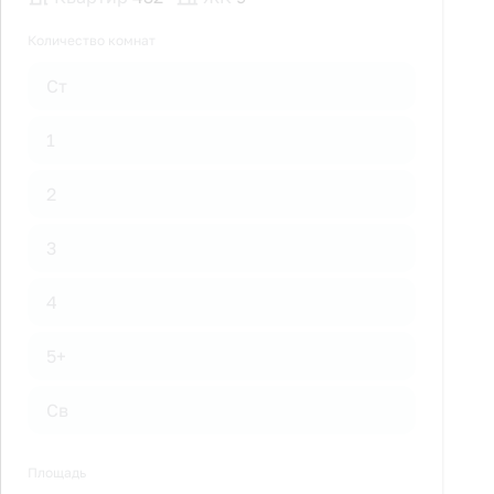
Количество комнат
Ст
1
2
3
4
5+
Св
Площадь