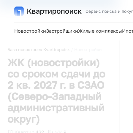
Сервис поиска и поку
Новостройки
Застройщики
Жилые комплексы
Ипо
База новостроек Kvartiropoisk
/
Новостройки
ЖК (новостройки)
со сроком сдачи до
2 кв. 2027 г. в СЗАО
(Северо-Западный
административный
округ)
Квартир
432
ЖК
9