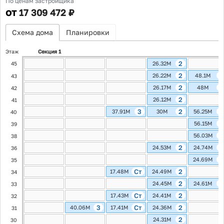
По ценам застройщика
от
17 309 472 ₽
Схема дома
Планировки
Этаж
Секция 1
2
26.32M
45
2
4
26.22M
48.1M
43
2
4
26.17M
48M
42
2
26.12M
41
3
2
4
37.91M
30M
56.25M
40
4
56.15M
39
4
56.03M
38
2
2
24.53M
24.74M
36
2
24.69M
35
Ст
2
17.48M
24.49M
34
2
2
24.45M
24.61M
33
Ст
2
17.43M
24.41M
32
3
Ст
2
40.06M
17.41M
24.36M
31
2
24.31M
30