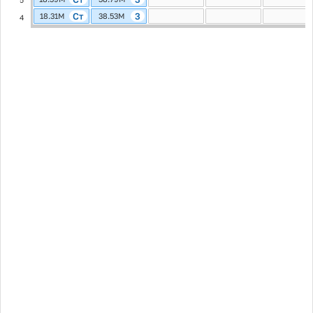
5
Ст
3
18.31M
38.53M
4