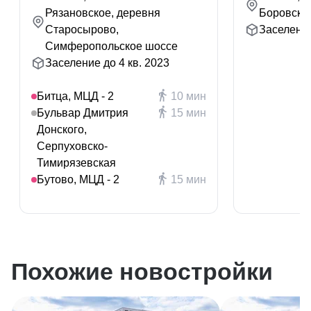
Рязановское, деревня
Боровско
Старосырово,
Заселение
Симферопольское шоссе
Заселение до 4 кв. 2023
Битца, МЦД - 2
10 мин
Бульвар Дмитрия
15 мин
Донского,
Серпуховско-
Тимирязевская
Бутово, МЦД - 2
15 мин
Похожие новостройки