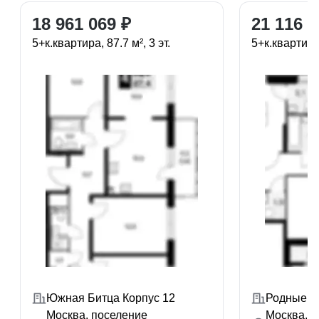
18 961 069 ₽
21 116 3
5+к.квартира, 87.7 м², 3 эт.
5+к.квартира,
Южная Битца Корпус 12
Родные кв
Москва, поселение
Москва, д