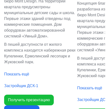
бюро Mont Design. На территории
Концепция благо
квартала предусмотрены
разработана изв
муниципальные детские сады и школа.
бюро Mont Design
Первые этажи зданий отведены под
квартала предус
коммерческие помещения. Дом
муниципальные д
оборудован автоматизированной
Первые этажи зд
системой «Умный Дом».
коммерческие п
оборудован авто
В пешей доступности от жилого
системой «Умный
комплекса находится набережная реки
Купелинки, Ермолинский лесопарк и
В пешей доступно
Жуковский парк.
комплекса наход
Купелинки, Ермо
Показать ещё
Жуковский парк.
Застройщик ДСК-1
Показать ещё
Застройщик ДСК
Получить презентацию