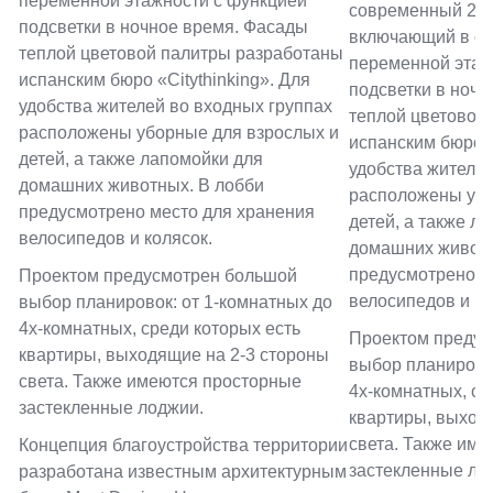
переменной этажности с функцией
современный 24х
подсветки в ночное время. Фасады
включающий в се
теплой цветовой палитры разработаны
переменной этаж
испанским бюро «Citythinking». Для
подсветки в ноч
удобства жителей во входных группах
теплой цветовой
расположены уборные для взрослых и
испанским бюро «
детей, а также лапомойки для
удобства жителей
домашних животных. В лобби
расположены убо
предусмотрено место для хранения
детей, а также л
велосипедов и колясок.
домашних животн
предусмотрено м
Проектом предусмотрен большой
велосипедов и ко
выбор планировок: от 1-комнатных до
4х-комнатных, среди которых есть
Проектом предус
квартиры, выходящие на 2-3 стороны
выбор планировок
света. Также имеются просторные
4х-комнатных, ср
застекленные лоджии.
квартиры, выход
света. Также им
Концепция благоустройства территории
застекленные ло
разработана известным архитектурным