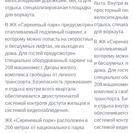
велосипедными дорожками, места для
быта. Внутри кв
отдыха, специализированая площадка
просторный пеше
для воркаута.
велосипедными д
отдыха, специал
В ЖК «Сиреневый парк» предусмотрен
для воркаута.
отапливаемый подземный паркинг, к
которому можно попасть на скоростных
В ЖК «Сиреневый
и бесшумных лифтах, не выходя из
отапливаемый по
дома. Для гостей предусмотрен
которому можно 
специально оборудованный паркинг на
и бесшумных лиф
208 машиномест. Дворы жилого
дома. Для гостей
комплекса свободны от личного
специально обор
транспорта. Безопасность проживания
208 машиномест.
и отдыха внутри всего квартала
комплекса свобо
обеспечивается двухступенчатой
транспорта. Без
системой контроля доступа жильцов и
и отдыха внутри 
системой видеонаблюдения.
обеспечивается 
системой контрол
ЖК «Сиреневый парк» расположен в
системой видеон
200 метрах от национального парка