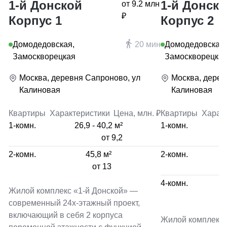
1-й Донской
1-й Донск
от 9.2 млн
₽
Корпус 1
Корпус 2
Домодедовская,
20 мин
Домодедовская,
Замоскворецкая
Замоскворецка
Москва, деревня Сапроново, ул
Москва, дерев
Калиновая
Калиновая
Квартиры
Характеристики
Цена, млн. ₽
Квартиры
Харак
1-комн.
26,9 - 40,2 м²
1-комн.
от 9,2
2-комн.
45,8 м²
2-комн.
от 13
4-комн.
Жилой комплекс «1-й Донской» —
современный 24х-этажный проект,
включающий в себя 2 корпуса
Жилой комплекс 