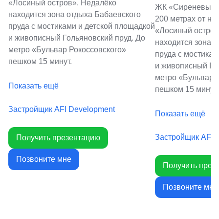
«Лосиный остров». Недалёко
ЖК «Сиреневый п
находится зона отдыха Бабаевского
200 метрах от на
пруда с мостиками и детской площадкой
«Лосиный остров
и живописный Гольяновский пруд. До
находится зона 
метро «Бульвар Рокоссовского»
пруда с мостикам
пешком 15 минут.
и живописный Го
метро «Бульвар 
Показать ещё
пешком 15 минут.
Застройщик AFI Development
Показать ещё
Застройщик AFI 
Получить презентацию
Позвоните мне
Получить през
Позвоните мне