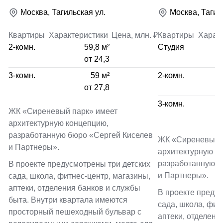
Москва, Тагильская ул.
Москва, Тагил
Квартиры
Характеристики
Цена, млн. ₽
Квартиры
Харак
2-комн.
59,8 м²
Студия
от 24,3
3-комн.
59 м²
2-комн.
от 27,8
3-комн.
ЖК «Сиреневый парк» имеет
архитектурную концепцию,
разработанную бюро «Сергей Киселев
ЖК «Сиреневый 
и Партнеры».
архитектурную к
разработанную б
В проекте предусмотрены три детских
и Партнеры».
сада, школа, фитнес-центр, магазины,
аптеки, отделения банков и службы
В проекте предус
быта. Внутри квартала имеются
сада, школа, фит
просторный пешеходный бульвар с
аптеки, отделени