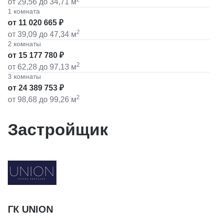
от 29,56
до 34,71
м
1 комната
от 11 020 665 ₽
2
от 39,09
до 47,34
м
2 комнаты
от 15 177 780 ₽
2
от 62,28
до 97,13
м
3 комнаты
от 24 389 753 ₽
2
от 98,68
до 99,26
м
Застройщик
ГК UNION