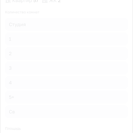
Квартир
57
ЖК
2
Количество комнат
Студия
1
2
3
4
5+
Св
Площадь