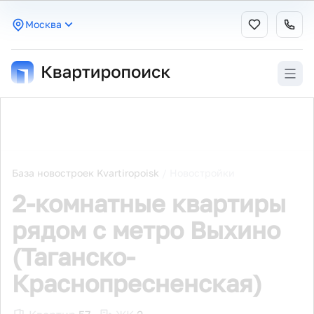
Москва
База новостроек Kvartiropoisk
/
Новостройки
2-комнатные квартиры
рядом с метро Выхино
(Таганско-
Краснопресненская)