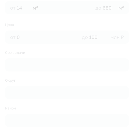
от
м²
до
м²
Цена
от
до
млн ₽
Срок сдачи
Округ
Район