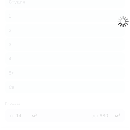
Студия
1
2
3
4
5+
Св
Площадь
от
м²
до
м²