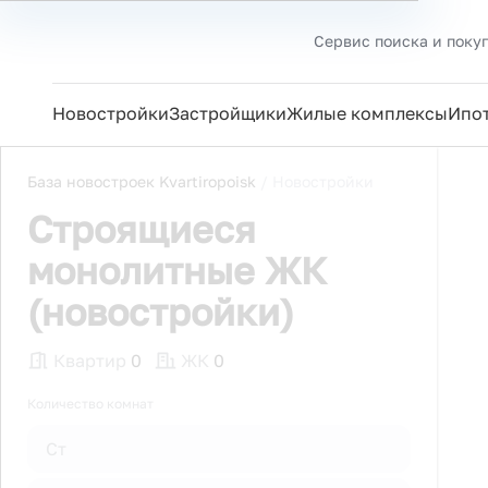
Сервис поиска и поку
Новостройки
Застройщики
Жилые комплексы
Ипо
База новостроек Kvartiropoisk
/
Новостройки
Строящиеся
монолитные ЖК
(новостройки)
Квартир
0
ЖК
0
Количество комнат
Ст