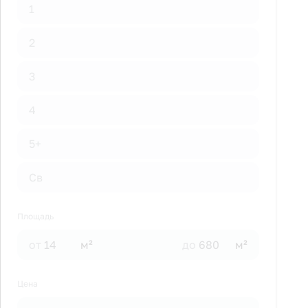
1
2
3
4
5+
Св
Площадь
от
м²
до
м²
Цена